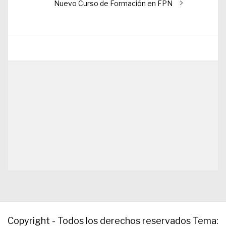
Entrada
Nuevo Curso de Formación en FPN
siguiente:
Copyright - Todos los derechos reservados
Tema: